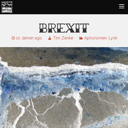
FOTOKUNST
BREXIT
KUNST UND MALEREI
10 Jahren ago
Tim Zenke
Aphorismen
Lyrik
,
DESIGNS
LYRIK
DARSTELLENDE KUNST
KONTAKT