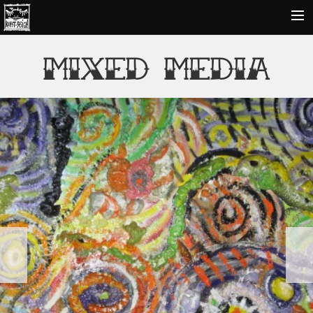
FOTOKUNST
MIXED MEDIA
KUNST UND MALEREI
DESIGNS
LYRIK
DARSTELLENDE KUNST
KONTAKT
prev