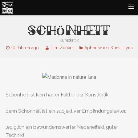
FOTOKUNST
SCHÖNHEIT
KUNST UND MALEREI
Kunstkritik
DESIGNS
10 Jahren ago
Tim Zenke
Aphorismen
Kunst
Lyrik
,
,
LYRIK
DARSTELLENDE KUNST
KONTAKT
Schönheit ist kein harter Faktor der Kunstkritik,
denn Schönheit ist ein subjektiver Empfindungsfaktor,
lediglich ein bewundernswerter Nebeneffekt guter
Technik!