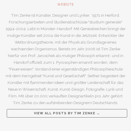
WEBSITE
Tim Zenke ist Künstler, Designer und Lyriker. *1971 in Herford.
Forschungsarbeiten und Studienabschlüsse "studium generale"
1994-2004. Lebt in Münster-Handorf. Mit Geniestreichen bringt der
mutige Künstler seit 2004 die Kunst in die Jetztzeit. Entwickler der
Weltordnungstheorie, mit der Physik als Grundlage eines
wachsenden Organismus. Bereits im Jahr 2006 ist Tim Zenke
hierfür von Prof. Jaroschek als mutiger Philosoph erkannt- und in
Handorf offiziell zum 1. Pyrosophen ernannt worden, dem
"Feuerweisen", Vorstand einer eigenständigen Philosophieschule
mit dem Kerngebiet "Kunst und Gesellschaft". Seither begeistert der
Künstler mit flammenden Ideen und größter Leidenschaft für das
Neue in Wissenschaft, Kunst, Kunst-Design, Fotografie, Lyrik und
Film. Mit über 20.000 verkauften Designartikeln pro Jahr gehört
Tim Zenke zu den aufstrebenden Designern Deutschlands.
VIEW ALL POSTS BY
TIM ZENKE
→