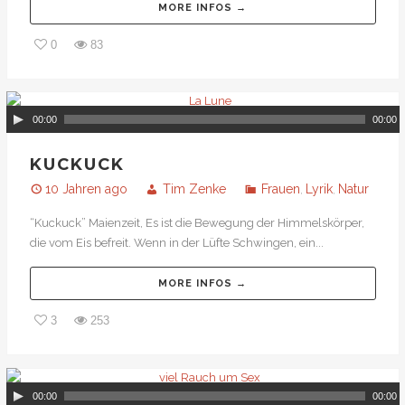
MORE INFOS →
0
83
00:00
00:00
KUCKUCK
10 Jahren ago
Tim Zenke
Frauen
Lyrik
Natur
,
,
“Kuckuck” Maienzeit, Es ist die Bewegung der Himmelskörper,
die vom Eis befreit. Wenn in der Lüfte Schwingen, ein...
MORE INFOS →
3
253
00:00
00:00