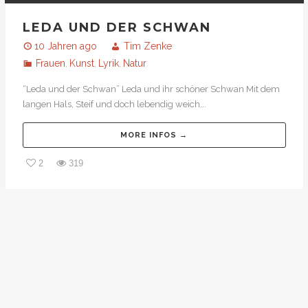
LEDA UND DER SCHWAN
10 Jahren ago
Tim Zenke
Frauen
Kunst
Lyrik
Natur
,
,
,
“Leda und der Schwan” Leda und ihr schöner Schwan Mit dem
langen Hals, Steif und doch lebendig weich...
MORE INFOS →
2
319