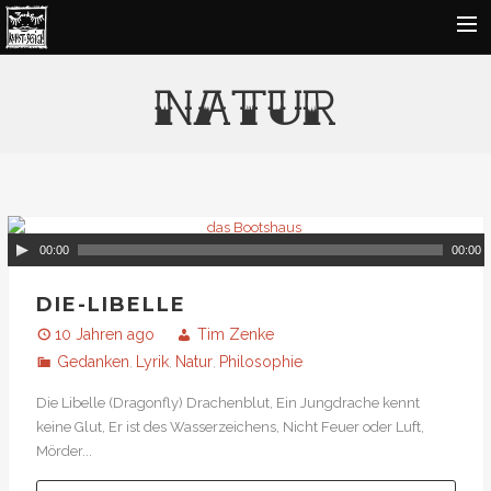
FOTOKUNST
NATUR
KUNST UND MALEREI
DESIGNS
LYRIK
DARSTELLENDE KUNST
00:00
00:00
KONTAKT
DIE-LIBELLE
10 Jahren ago
Tim Zenke
Gedanken
Lyrik
Natur
Philosophie
,
,
,
Die Libelle (Dragonfly) Drachenblut, Ein Jungdrache kennt
keine Glut, Er ist des Wasserzeichens, Nicht Feuer oder Luft,
Mörder...