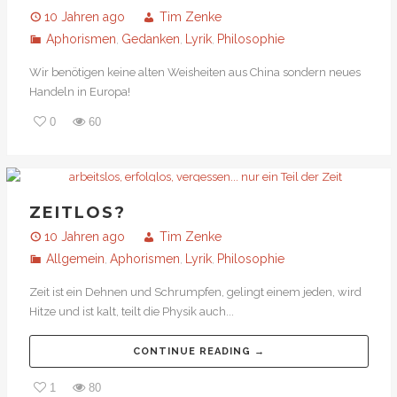
10 Jahren ago
Tim Zenke
Aphorismen
Gedanken
Lyrik
Philosophie
,
,
,
Wir benötigen keine alten Weisheiten aus China sondern neues
Handeln in Europa!
0
60
ZEITLOS?
10 Jahren ago
Tim Zenke
Allgemein
Aphorismen
Lyrik
Philosophie
,
,
,
Zeit ist ein Dehnen und Schrumpfen, gelingt einem jeden, wird
Hitze und ist kalt, teilt die Physik auch...
CONTINUE READING →
1
80