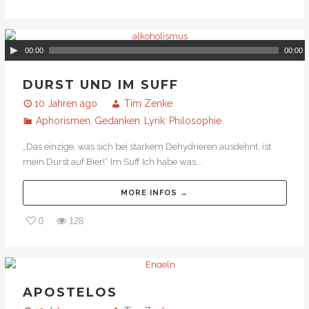
00:00
00:00
DURST UND IM SUFF
10 Jahren ago
Tim Zenke
Aphorismen
Gedanken
Lyrik
Philosophie
,
,
,
„Das einzige, was sich bei starkem Dehydrieren ausdehnt, ist
mein Durst auf Bier!“ Im Suff Ich habe was...
MORE INFOS →
0
128
APOSTELOS