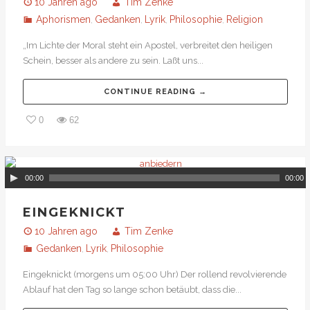
10 Jahren ago
Tim Zenke
Aphorismen
Gedanken
Lyrik
Philosophie
Religion
,
,
,
,
„Im Lichte der Moral steht ein Apostel, verbreitet den heiligen
Schein, besser als andere zu sein. Laßt uns...
CONTINUE READING →
0
62
00:00
00:00
EINGEKNICKT
10 Jahren ago
Tim Zenke
Gedanken
Lyrik
Philosophie
,
,
Eingeknickt (morgens um 05:00 Uhr) Der rollend revolvierende
Ablauf hat den Tag so lange schon betäubt, dass die...