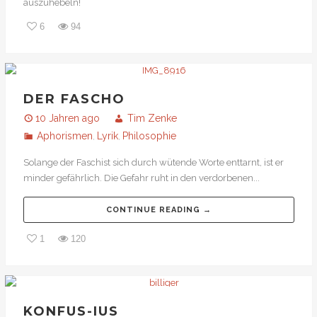
auszuhebeln!
6
94
DER FASCHO
10 Jahren ago
Tim Zenke
Aphorismen
Lyrik
Philosophie
,
,
Solange der Faschist sich durch wütende Worte enttarnt, ist er
minder gefährlich. Die Gefahr ruht in den verdorbenen...
CONTINUE READING →
1
120
KONFUS-IUS