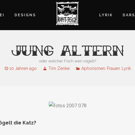
EI
DESIGNS
LYRIK
DARS
JUNG ALTERN
oder welcher Fisch wen vögelt?
10 Jahren ago
Tim Zenke
Aphorismen
Frauen
Lyrik
,
,
gelt die Katz?