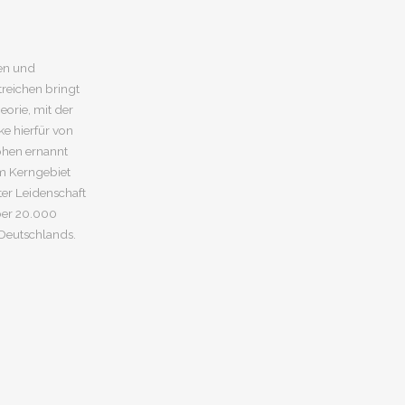
ten und
reichen bringt
eorie, mit der
e hierfür von
ophen ernannt
m Kerngebiet
ter Leidenschaft
über 20.000
 Deutschlands.