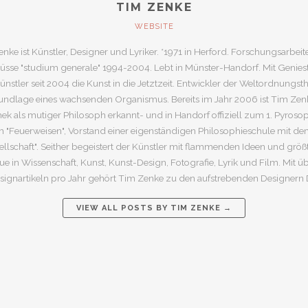
TIM ZENKE
WEBSITE
nke ist Künstler, Designer und Lyriker. *1971 in Herford. Forschungsarbei
üsse "studium generale" 1994-2004. Lebt in Münster-Handorf. Mit Geniest
nstler seit 2004 die Kunst in die Jetztzeit. Entwickler der Weltordnungsth
rundlage eines wachsenden Organismus. Bereits im Jahr 2006 ist Tim Zenk
hek als mutiger Philosoph erkannt- und in Handorf offiziell zum 1. Pyros
 "Feuerweisen", Vorstand einer eigenständigen Philosophieschule mit de
llschaft". Seither begeistert der Künstler mit flammenden Ideen und größ
ue in Wissenschaft, Kunst, Kunst-Design, Fotografie, Lyrik und Film. Mit 
signartikeln pro Jahr gehört Tim Zenke zu den aufstrebenden Designern
VIEW ALL POSTS BY
TIM ZENKE
→