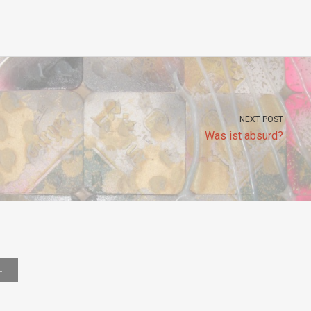
NEXT POST
Was ist absurd?
L