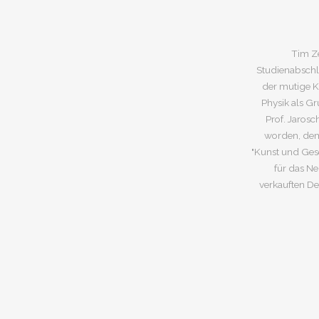
Tim Ze
Studienabschl
der mutige Kü
Physik als G
Prof. Jarosc
worden, dem
"Kunst und Gese
für das Ne
verkauften De