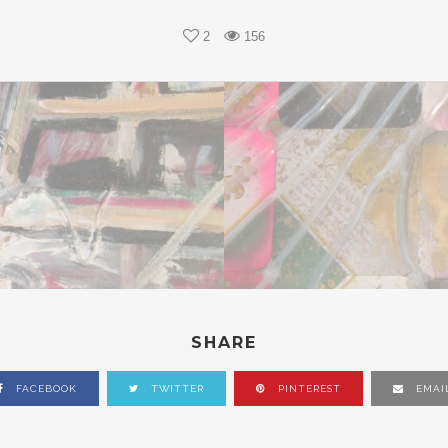
2
156
SHARE
FACEBOOK
TWITTER
PINTEREST
EMAI